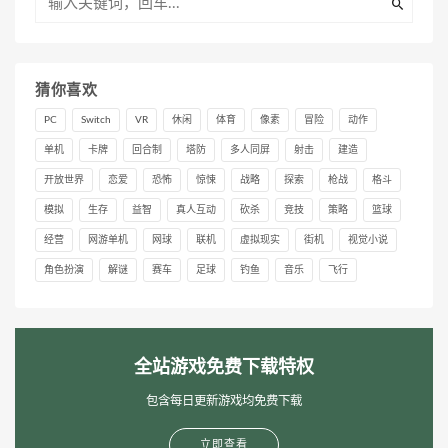
猜你喜欢
PC
Switch
VR
休闲
体育
像素
冒险
动作
单机
卡牌
回合制
塔防
多人同屏
射击
建造
开放世界
恋爱
恐怖
惊悚
战略
探索
枪战
格斗
模拟
生存
益智
真人互动
砍杀
竞技
策略
篮球
经营
网游单机
网球
联机
虚拟现实
街机
视觉小说
角色扮演
解谜
赛车
足球
钓鱼
音乐
飞行
全站游戏免费下载特权
包含每日更新游戏均免费下载
立即查看