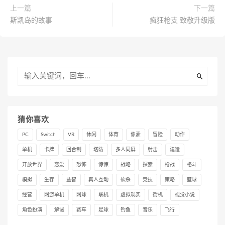
上一篇
下一篇
斯凯岛的故事
疯狂枪支 致敬升级版
猜你喜欢
PC
Switch
VR
休闲
体育
像素
冒险
动作
单机
卡牌
回合制
塔防
多人同屏
射击
建造
开放世界
恋爱
恐怖
惊悚
战略
探索
枪战
格斗
模拟
生存
益智
真人互动
砍杀
竞技
策略
篮球
经营
网游单机
网球
联机
虚拟现实
街机
视觉小说
角色扮演
解谜
赛车
足球
钓鱼
音乐
飞行