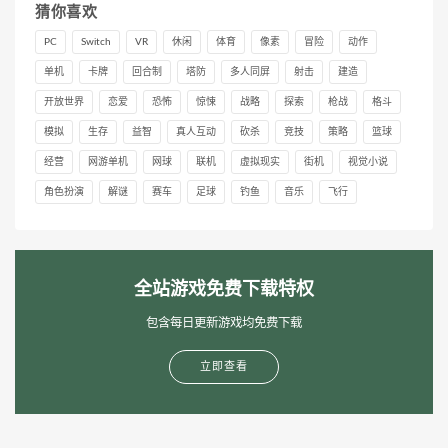
猜你喜欢
PC
Switch
VR
休闲
体育
像素
冒险
动作
单机
卡牌
回合制
塔防
多人同屏
射击
建造
开放世界
恋爱
恐怖
惊悚
战略
探索
枪战
格斗
模拟
生存
益智
真人互动
砍杀
竞技
策略
篮球
经营
网游单机
网球
联机
虚拟现实
街机
视觉小说
角色扮演
解谜
赛车
足球
钓鱼
音乐
飞行
全站游戏免费下载特权
包含每日更新游戏均免费下载
立即查看