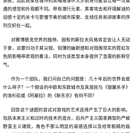
系统，因此玩家在城市的黑暗角落中大步前进可能会让每一次遭
遇的感觉和外观都不同。带有潜行元素、黑客攻击和环境解谜的
动感十足的关卡与更慢节奏的城市探索、支线任务和讲故事的序
列交织在一起。
对赛博朋克世界的独特、固有的斯拉夫风格肯定会让人无动
于衷，这要归功于其尖锐、刻薄的幽默感和对周围现实的霓虹灰
色阴影略带悲观的看法，同时为该类型本身提供了急需的新鲜空
气。
作为一个团队，我们问自己的问题是：几十年后的世界会是
什么样子？一个假设的中欧和东欧城市及其居民与《银翼杀手》
的洛杉矶或《阿基拉》的《新东京》有何不同？
回答这个谜题的尝试对游戏的艺术选择产生了巨大的影响，
包括未来主义和过时的技术的混合，后共产主义国家典型的严峻
野蛮主义建筑，角色不那么明显的道德选择以及经常粗糙的临