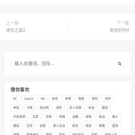
上一篇
下一篇
求生之路2
奇迹时代4
猜你喜欢
PC
Switch
VR
休闲
体育
像素
冒险
动作
单机
卡牌
回合制
塔防
多人同屏
射击
建造
开放世界
恋爱
恐怖
惊悚
战略
探索
枪战
格斗
模拟
生存
益智
真人互动
砍杀
竞技
策略
篮球