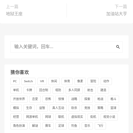
上一篇
下一篇
地狱王座
加油站大亨
猜你喜欢
PC
Switch
VR
休闲
体育
像素
冒险
动作
单机
卡牌
回合制
塔防
多人同屏
射击
建造
开放世界
恋爱
恐怖
惊悚
战略
探索
枪战
格斗
模拟
生存
益智
真人互动
砍杀
竞技
策略
篮球
经营
网游单机
网球
联机
虚拟现实
街机
视觉小说
角色扮演
解谜
赛车
足球
钓鱼
音乐
飞行