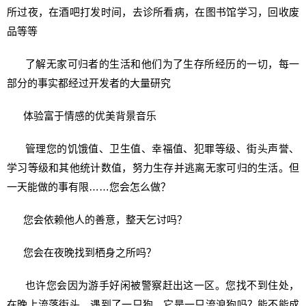
所过夜，在酒吧打发时间，去诊所看病，在图书馆学习，回收废
品等等
了解无家可归者的生活和他们为了生存所经历的一切，每一
部分的事实都经过开发者的大量研究
体验富于情感的优美背景音乐
管理您的饥饿值、卫生值、幸福值、犯罪等级、街头声誉、
学习等级和其他统计数值，努力生存并逃离无家可归的生活。但
一天能做的事有限……您会怎么做？
您会依赖他人的善意，整天乞讨吗？
您会在夜晚找到栖身之所吗？
也许您会因为游手好闲被警察赶出这一区。您找不到住处，
在晚上流落街头，遇到了一只狗。它是一只流浪狗吗？能不能成