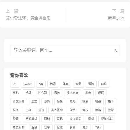
上一篇
下一篇
艾尔登法环：黄金树幽影
新星之地
猜你喜欢
PC
Switch
VR
休闲
体育
像素
冒险
动作
单机
卡牌
回合制
塔防
多人同屏
射击
建造
开放世界
恋爱
恐怖
惊悚
战略
探索
枪战
格斗
模拟
生存
益智
真人互动
砍杀
竞技
策略
篮球
经营
网游单机
网球
联机
虚拟现实
街机
视觉小说
角色扮演
解谜
赛车
足球
钓鱼
音乐
飞行