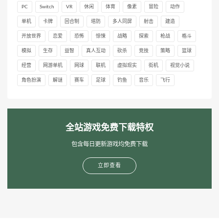
PC
Switch
VR
休闲
体育
像素
冒险
动作
单机
卡牌
回合制
塔防
多人同屏
射击
建造
开放世界
恋爱
恐怖
惊悚
战略
探索
枪战
格斗
模拟
生存
益智
真人互动
砍杀
竞技
策略
篮球
经营
网游单机
网球
联机
虚拟现实
街机
视觉小说
角色扮演
解谜
赛车
足球
钓鱼
音乐
飞行
全站游戏免费下载特权
包含每日更新游戏均免费下载
立即查看