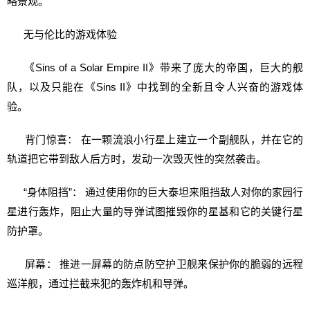
略景观。
无与伦比的游戏体验
《Sins of a Solar Empire II》带来了庞大的帝国，巨大的舰
队，以及只能在《Sins II》中找到的全新且令人兴奋的游戏体
验。
背门惊喜： 在一颗流浪小行星上建立一个副舰队，并在它的
轨道把它带到敌人后方时，发动一次毁灭性的突然袭击。
“身体阻挡”： 通过使用你的巨大泰坦来阻挡敌人对你的家园行
星进行轰炸，阻止大量的导弹试图摧毁你的星基和它的关键行星
防护罩。
屏幕： 推进一屏幕的防点防空护卫舰来保护你的脆弱的远程
巡洋舰，通过拦截来犯的轰炸机和导弹。