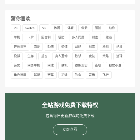
猜你喜欢
PC
Switch
VR
休闲
体育
像素
冒险
动作
单机
卡牌
回合制
塔防
多人同屏
射击
建造
开放世界
恋爱
恐怖
惊悚
战略
探索
枪战
格斗
模拟
生存
益智
真人互动
砍杀
竞技
策略
篮球
经营
网游单机
网球
联机
虚拟现实
街机
视觉小说
角色扮演
解谜
赛车
足球
钓鱼
音乐
飞行
全站游戏免费下载特权
包含每日更新游戏均免费下载
立即查看