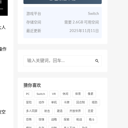
游戏平台
Switch
存储空间
需要 2.6GB 可用空间
大人
最近更新
2025年11月11日
操作
猜你喜欢
PC
Switch
VR
休闲
体育
像素
冒险
动作
单机
卡牌
回合制
塔防
夜空
多人同屏
射击
建造
开放世界
恋爱
恐怖
惊悚
战略
探索
枪战
格斗