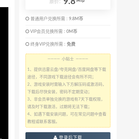
9.8
M币
原价：
普通用户兑换所需 :
9.8M币
VIP会员兑换所需 :
0M币
终身VIP兑换所需 :
免费
———— 小贴士 ————
1、提供迅雷云盘/夸克网盘/百度网盘等下载
途径，不同游戏下载途径会有所不同；
2、游戏安装时需输入下方解压码或激活码，
下载后尽快安装，密码不定期变动；
3、非会员单独兑换的游戏有7天下载权限，
请及时下载激活，过期将无法下载；
4、如遇下载安装问题，可在常见问题中查看
教程或联系客服。
登录后下载