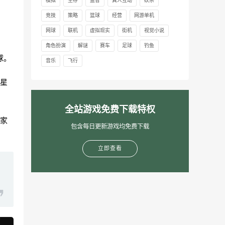
模拟
生存
益智
真人互动
砍杀
竞技
策略
篮球
经营
网游单机
网球
联机
虚拟现实
街机
视觉小说
角色扮演
解谜
赛车
足球
钓鱼
球。
音乐
飞行
星
全站游戏免费下载特权
家
包含每日更新游戏均免费下载
立即查看