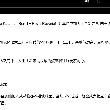
amari Reroll + Royal Reverie）》本作中加入了全新要素“国王
以体验大王儿童时代的5个课题，不只王子、亲戚与远亲，更可以
达教育下，大王拼命滚动块球的姿态将征服玩家的心。
游戏。
甚至还能把人或动物都卷进块球里。当块球完成后，就会成为妆点于
行星。