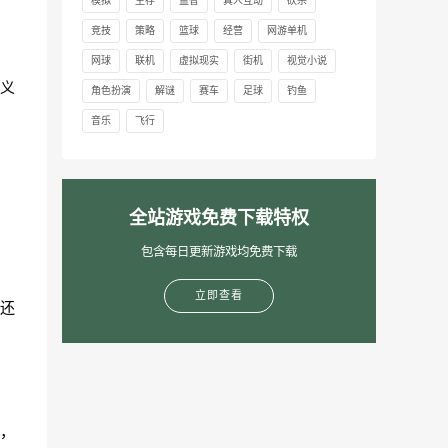
模拟
生存
益智
真人互动
砍杀
竞技
策略
篮球
经营
网游单机
网球
联机
虚拟现实
街机
视觉小说
义
角色扮演
解谜
赛车
足球
钓鱼
音乐
飞行
全站游戏免费下载特权
包含每日更新游戏均免费下载
立即查看
还
，