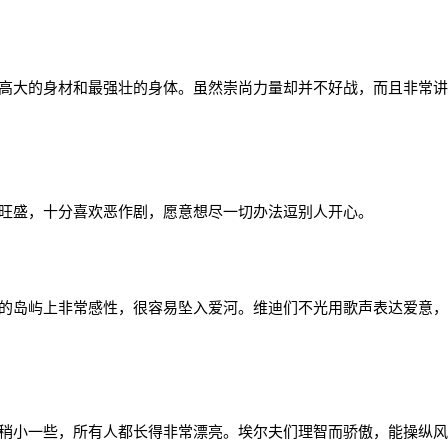
大的身材和最强壮的身体。虽然崇尚力量却并不好战，而且非常讲
旺盛，十分喜欢恶作剧，愿意想尽一切办法逗别人开心。
岛屿上非常感性，很容易坠入爱河。维迪们不光用歌声表达爱意，
小一些，所有人都长得非常漂亮。埃尔夫们理智而骄傲，能操纵风