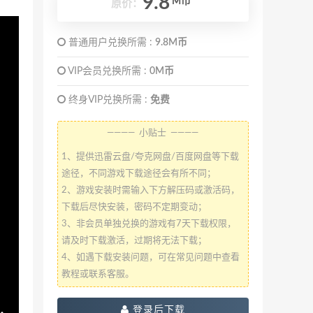
9.8
M币
原价：
普通用户兑换所需 :
9.8M币
VIP会员兑换所需 :
0M币
终身VIP兑换所需 :
免费
———— 小贴士 ————
1、提供迅雷云盘/夸克网盘/百度网盘等下载
途径，不同游戏下载途径会有所不同；
2、游戏安装时需输入下方解压码或激活码，
下载后尽快安装，密码不定期变动；
3、非会员单独兑换的游戏有7天下载权限，
请及时下载激活，过期将无法下载；
4、如遇下载安装问题，可在常见问题中查看
教程或联系客服。
登录后下载