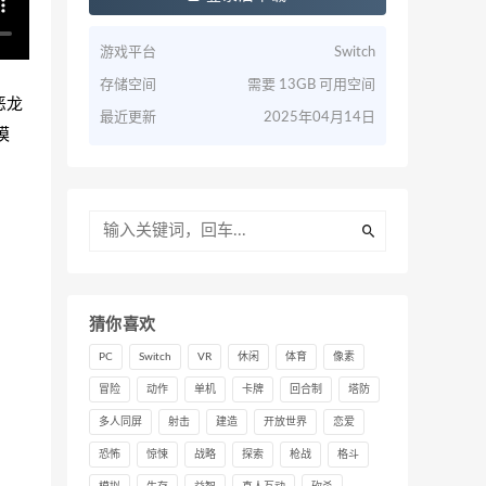
游戏平台
Switch
存储空间
需要 13GB 可用空间
恶龙
最近更新
2025年04月14日
模
猜你喜欢
PC
Switch
VR
休闲
体育
像素
冒险
动作
单机
卡牌
回合制
塔防
多人同屏
射击
建造
开放世界
恋爱
恐怖
惊悚
战略
探索
枪战
格斗