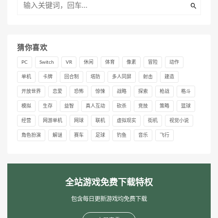
猜你喜欢
PC
Switch
VR
休闲
体育
像素
冒险
动作
单机
卡牌
回合制
塔防
多人同屏
射击
建造
开放世界
恋爱
恐怖
惊悚
战略
探索
枪战
格斗
模拟
生存
益智
真人互动
砍杀
竞技
策略
篮球
经营
网游单机
网球
联机
虚拟现实
街机
视觉小说
角色扮演
解谜
赛车
足球
钓鱼
音乐
飞行
全站游戏免费下载特权
包含每日更新游戏均免费下载