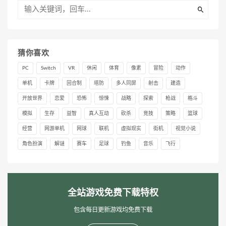
猜你喜欢
PC
Switch
VR
休闲
体育
像素
冒险
动作
单机
卡牌
回合制
塔防
多人同屏
射击
建造
开放世界
恋爱
恐怖
惊悚
战略
探索
枪战
格斗
模拟
生存
益智
真人互动
砍杀
竞技
策略
篮球
经营
网游单机
网球
联机
虚拟现实
街机
视觉小说
角色扮演
解谜
赛车
足球
钓鱼
音乐
飞行
全站游戏免费下载特权
包含每日更新游戏均免费下载