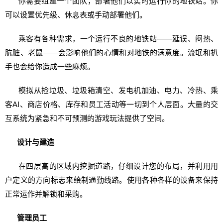
你需要组建一个团队，部署他们以实时运行你的
地铁
站。你
可以设置优先级、休息表或手动部署他们。
乘客有各种需求，一个运行不良的
地铁
站——延误、闷热、
肮脏、老鼠——会影响他们的心情和对地铁的满意度。流氓和扒
手也会给你造成一些麻烦。
模拟
从捡垃圾、垃圾箱清空、发电机加油、电力、冷热、乘
客AI、商店价格、库存和员工活动等一切到个人层面。大量的交
互系统为紧急和不可预测的游戏玩法提供了空间。
设计与建造
在四层高的区域内挖掘道路，仔细设计您的布局，并利用用
户定义的方向标志来绘制通勤线路。使用各种各样的设备来保持
正常运作并解锁和采购。
管理员工