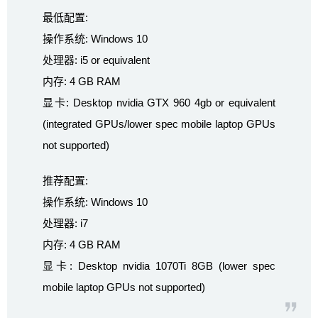
最低配置:
操作系统: Windows 10
处理器: i5 or equivalent
内存: 4 GB RAM
显卡: Desktop nvidia GTX 960 4gb or equivalent
(integrated GPUs/lower spec mobile laptop GPUs
not supported)
推荐配置:
操作系统: Windows 10
处理器: i7
内存: 4 GB RAM
显卡: Desktop nvidia 1070Ti 8GB (lower spec
mobile laptop GPUs not supported)