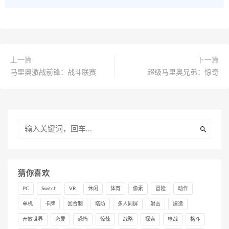
上一篇
下一篇
马里奥激战前锋：战斗联赛
超级马里奥兄弟：惊奇
猜你喜欢
PC
Switch
VR
休闲
体育
像素
冒险
动作
单机
卡牌
回合制
塔防
多人同屏
射击
建造
开放世界
恋爱
恐怖
惊悚
战略
探索
枪战
格斗