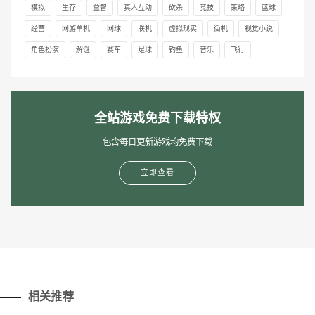
模拟
生存
益智
真人互动
砍杀
竞技
策略
篮球
经营
网游单机
网球
联机
虚拟现实
街机
视觉小说
角色扮演
解谜
赛车
足球
钓鱼
音乐
飞行
全站游戏免费下载特权
包含每日更新游戏均免费下载
立即查看
相关推荐