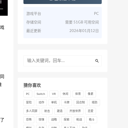
游戏平台
PC
存储空间
需要 51GB 可用空间
游戏
最近更新
2026年01月12日
同
维
猜你喜欢
PC
Switch
VR
休闲
体育
像素
冒险
动作
单机
卡牌
回合制
塔防
多人同屏
射击
建造
开放世界
恋爱
了
恐怖
惊悚
战略
探索
枪战
格斗