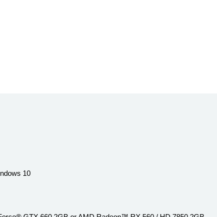
indows 10
Force® GTX 660 2GB or AMD Radeon™ RX 560 / HD 7850 2GB