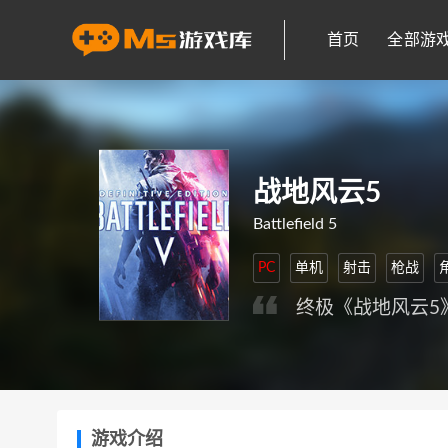
首页
全部游
战地风云5
Battlefield 5
PC
单机
射击
枪战
终极《战地风云5
游戏介绍