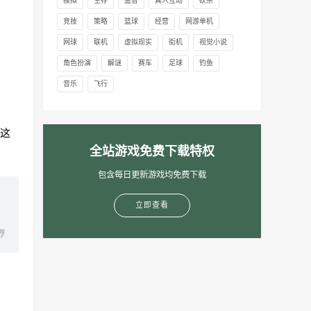
模拟
生存
益智
真人互动
砍杀
竞技
策略
篮球
经营
网游单机
网球
联机
虚拟现实
街机
视觉小说
角色扮演
解谜
赛车
足球
钓鱼
音乐
飞行
这
全站游戏免费下载特权
包含每日更新游戏均免费下载
立即查看