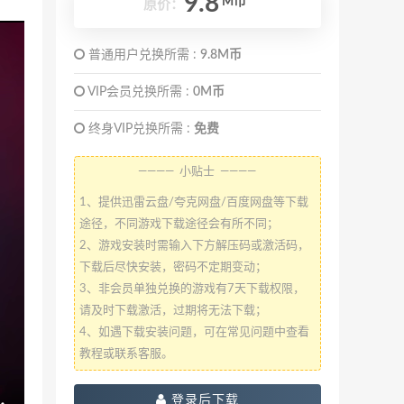
9.8
M币
原价：
普通用户兑换所需 :
9.8M币
VIP会员兑换所需 :
0M币
终身VIP兑换所需 :
免费
———— 小贴士 ————
1、提供迅雷云盘/夸克网盘/百度网盘等下载
途径，不同游戏下载途径会有所不同；
2、游戏安装时需输入下方解压码或激活码，
下载后尽快安装，密码不定期变动；
3、非会员单独兑换的游戏有7天下载权限，
请及时下载激活，过期将无法下载；
4、如遇下载安装问题，可在常见问题中查看
教程或联系客服。
登录后下载