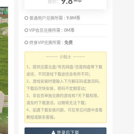
9.8
M币
原价：
普通用户兑换所需 :
9.8M币
VIP会员兑换所需 :
0M币
终身VIP兑换所需 :
免费
———— 小贴士 ————
1、提供迅雷云盘/夸克网盘/百度网盘等下载
途径，不同游戏下载途径会有所不同；
2、游戏安装时需输入下方解压码或激活码，
下载后尽快安装，密码不定期变动；
3、非会员单独兑换的游戏有7天下载权限，
请及时下载激活，过期将无法下载；
4、如遇下载安装问题，可在常见问题中查看
教程或联系客服。
登录后下载