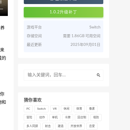
1.0.2升级补丁
畜养
游戏平台
Switch
存储空间
需要 1.86GB 可用空间
最近更新
2025年09月01日
来
戴的
你
猜你喜欢
物和
PC
Switch
VR
休闲
体育
像素
冒险
动作
单机
卡牌
回合制
塔防
多人同屏
射击
建造
开放世界
恋爱