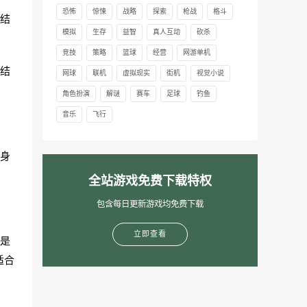
恐怖
惊悚
战略
探索
枪战
格斗
结
模拟
生存
益智
真人互动
砍杀
！
竞技
策略
篮球
经营
网游单机
结
网球
联机
虚拟现实
街机
视觉小说
！
角色扮演
解谜
赛车
足球
钓鱼
音乐
飞行
身
全站游戏免费下载特权
包含每日更新游戏均免费下载
立即查看
是
适合