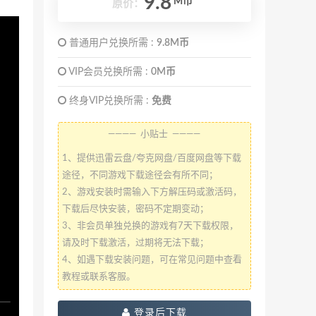
9.8
M币
原价：
普通用户兑换所需 :
9.8M币
VIP会员兑换所需 :
0M币
终身VIP兑换所需 :
免费
———— 小贴士 ————
1、提供迅雷云盘/夸克网盘/百度网盘等下载
途径，不同游戏下载途径会有所不同；
2、游戏安装时需输入下方解压码或激活码，
下载后尽快安装，密码不定期变动；
3、非会员单独兑换的游戏有7天下载权限，
请及时下载激活，过期将无法下载；
4、如遇下载安装问题，可在常见问题中查看
教程或联系客服。
登录后下载