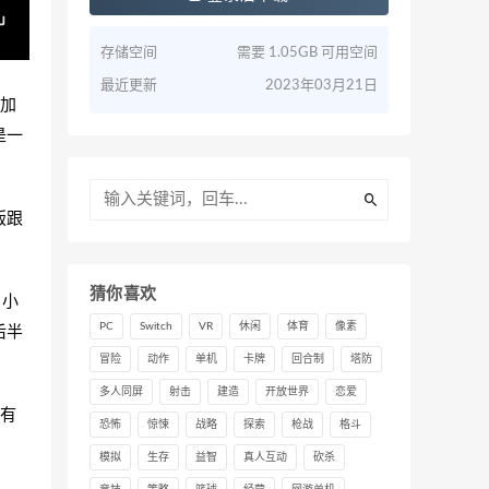
存储空间
需要 1.05GB 可用空间
最近更新
2023年03月21日
追加
是一
版跟
猜你喜欢
、小
PC
Switch
VR
休闲
体育
像素
后半
冒险
动作
单机
卡牌
回合制
塔防
多人同屏
射击
建造
开放世界
恋爱
有
恐怖
惊悚
战略
探索
枪战
格斗
模拟
生存
益智
真人互动
砍杀