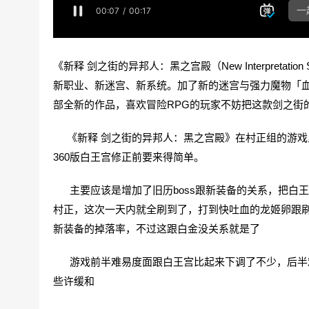
《新释 剑之街的异邦人：黑之宫殿（New Interpretation St
新职业、新迷宫、新系统。加了新的迷宫与强力魔物「
部全新的作品，喜欢冒险RPG的玩家不妨把这款剑之街
《新释 剑之街的异邦人：黑之宫殿》在村正组的游戏
360版白王宫修正前要来得简单。
主要应该是增加了旧历boss跟新装备的关系，把白
村正，这次一天内就全刷到了，打到快吐血的龙姬卵跟
新装备的掉落率，不过这跟白金没关系就是了
游戏前半难易度面跟白王宫比起来下调了不少，后半难
些许缓和