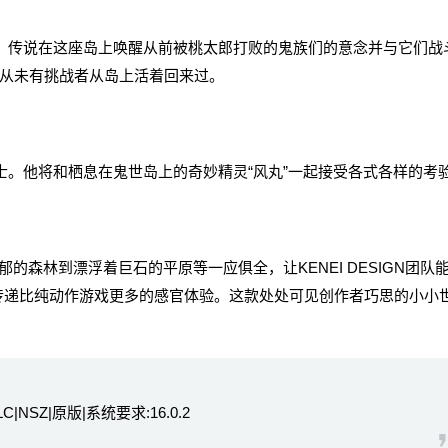
。传说在这座岛上唤醒从前被桃太郎打败的鬼族们的意念并与它们战
今从未有挑战者从岛上活着回来过。
。他将和栖息在鬼世岛上的奇妙精灵“风丸”一起接受各式各样的考
林到漂浮着巨石的平原等一应俱全，让KENEI DESIGN团队
传递比纯动作游戏更多的感官体验。这款处处可见创作者巧思的小小
|NSZ|原版|系统要求:16.0.2