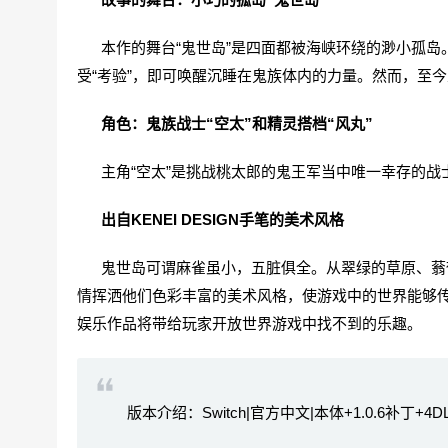
本作的舞台“鬼世岛”是四面都被海峡环绕的渺小孤岛
受“考验”，即可唤醒沉睡在鬼族体内的力量。然而，至
角色：鬼族战士“空太”和精灵搭档“风丸”
主角“空太”是挑战桃太郎的鬼王军当中唯一幸存的战士
出自KENEI DESIGN手笔的美术风格
鬼世岛可谓麻雀虽小，五脏俱全。从翠绿的草原、蓊郁的森
情挥洒他们色彩丰富的美术风格，使游戏中的世界能够
娱乐作品将带给玩家开放世界游戏中找不到的乐趣。
版本介绍：Switch|官方中文|本体+1.0.6补丁+4DLC