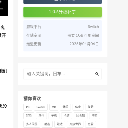
1.0.6升级补丁
恶鬼
游戏平台
Switch
展开
存储空间
需要 1GB 可用空间
最近更新
2026年04月06日
他们
猜你喜欢
鬼没
PC
Switch
VR
休闲
体育
像素
冒险
动作
单机
卡牌
回合制
塔防
多人同屏
射击
建造
开放世界
恋爱