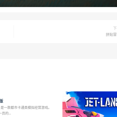
下
拼贴冒
版
》是一款都市卡通类模拟经营游戏。
的...