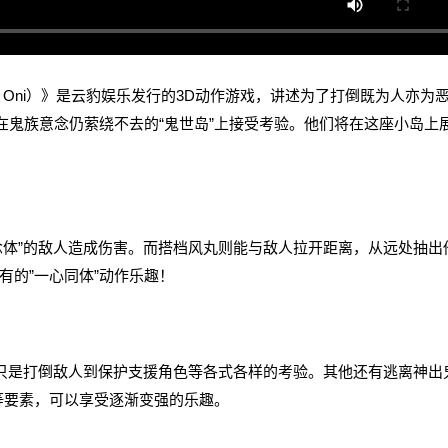
Mightiest Oni）》是云豹娱乐发行的3D动作游戏，讲述为了打倒既为人亦为
”在鬼族意念仍萦绕不去的“鬼世岛”上接受考验。他们将在这座小岛上
体”的敌人造成伤害。而搭档风丸则能与敌人拉开距离，从远处抽出
有的”一心同体”动作乐趣！
只是打倒敌人到保护支援角色等各式各样的考验。其他还有逃离神出
等要素，可以享受逐渐变强的乐趣。