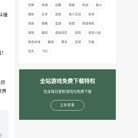
恐怖
惊悚
战略
探索
枪战
格斗
斗接
模拟
生存
益智
真人互动
砍杀
竞技
策略
篮球
经营
网游单机
网球
联机
虚拟现实
街机
视觉小说
角色扮演
解谜
赛车
足球
钓鱼
音乐
飞行
验！
全站游戏免费下载特权
能尽
世界
包含每日更新游戏均免费下载
立即查看