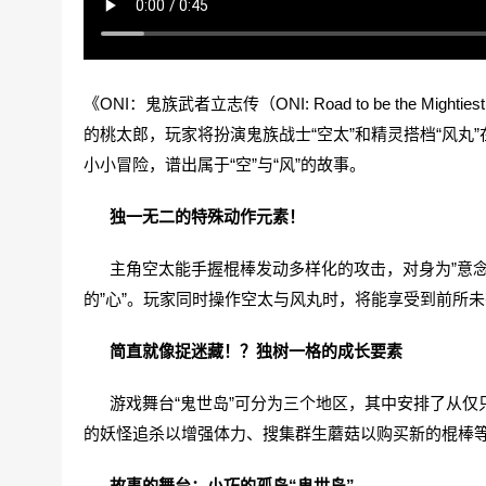
《ONI：鬼族武者立志传（ONI: Road to be the 
的桃太郎，玩家将扮演鬼族战士“空太”和精灵搭档“风丸
小小冒险，谱出属于“空”与“风”的故事。
独一无二的特殊动作元素！
主角空太能手握棍棒发动多样化的攻击，对身为”意念
的”心”。玩家同时操作空太与风丸时，将能享受到前所未
简直就像捉迷藏！？独树一格的成长要素
游戏舞台“鬼世岛”可分为三个地区，其中安排了从仅
的妖怪追杀以增强体力、搜集群生蘑菇以购买新的棍棒
故事的舞台：小巧的孤岛“鬼世岛”