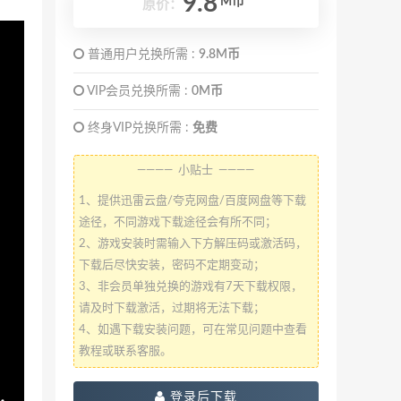
9.8
M币
原价：
普通用户兑换所需 :
9.8M币
VIP会员兑换所需 :
0M币
终身VIP兑换所需 :
免费
———— 小贴士 ————
1、提供迅雷云盘/夸克网盘/百度网盘等下载
途径，不同游戏下载途径会有所不同；
2、游戏安装时需输入下方解压码或激活码，
下载后尽快安装，密码不定期变动；
3、非会员单独兑换的游戏有7天下载权限，
请及时下载激活，过期将无法下载；
4、如遇下载安装问题，可在常见问题中查看
教程或联系客服。
登录后下载