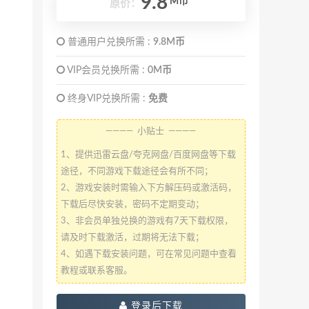
9.8
M币
原价：
普通用户兑换所需 :
9.8M币
VIP会员兑换所需 :
0M币
终身VIP兑换所需 :
免费
———— 小贴士 ————
1、提供迅雷云盘/夸克网盘/百度网盘等下载
途径，不同游戏下载途径会有所不同；
2、游戏安装时需输入下方解压码或激活码，
下载后尽快安装，密码不定期变动；
3、非会员单独兑换的游戏有7天下载权限，
请及时下载激活，过期将无法下载；
4、如遇下载安装问题，可在常见问题中查看
教程或联系客服。
登录后下载