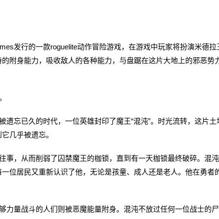
作，505 Games发行的一款roguelite动作冒险游戏，在游戏中玩家将扮演米德
特的附身能力，吸收敌人的各种能力，与盘踞在这片大地上的邪恶势
。
遗忘已久的时代，一位英雄封印了魔王“混沌”。时光流转，这片土
到它几乎被遗忘。
事，从而削弱了囚禁魔王的枷锁，直到有一天枷锁最终破碎。混沌
每一位居民又重新认识了他，无论是孩童、成人还是老人。他在勇者
力量战斗的人们则被恶魔能量附身。混沌不放过任何一位战士的尸