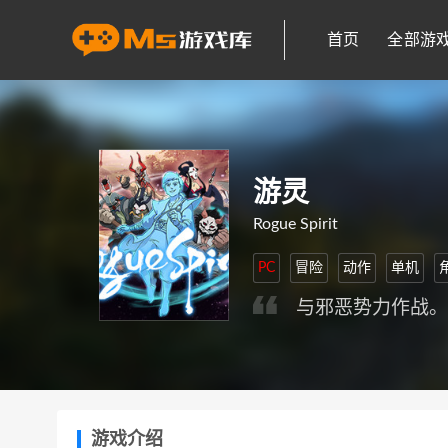
首页
全部游
游灵
Rogue Spirit
PC
冒险
动作
单机
与邪恶势力作战
游戏介绍