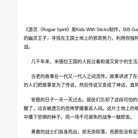
《游灵（Rogue Spirit》是Kids With Sticks制
的幽灵王子，寻找在王国土地上的邪恶势力，利用你独
战。
几千年来，米德拉王国的人民过着和谐又安宁的生活
古老的故事在一代又一代人之间流传。故事讲述了在被
的人们把故事变为了传说，然后传说又变成了神话，直
安稳的日子一天一天过去。居民们忘却了这段可怕的往
醒了，过去被遗忘的恐怖梦魇重返人间。这片土地上的
中播下恐惧的种子，而一场不可避免的战争一触即发。
勇敢的战士们挺身而出，却无奈陨落，而那些没有足够