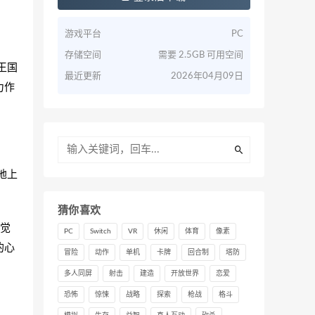
游戏平台
PC
存储空间
需要 2.5GB 可用空间
拉王国
最近更新
2026年04月09日
力作
地上
猜你喜欢
觉
PC
Switch
VR
休闲
体育
像素
的心
冒险
动作
单机
卡牌
回合制
塔防
多人同屏
射击
建造
开放世界
恋爱
恐怖
惊悚
战略
探索
枪战
格斗