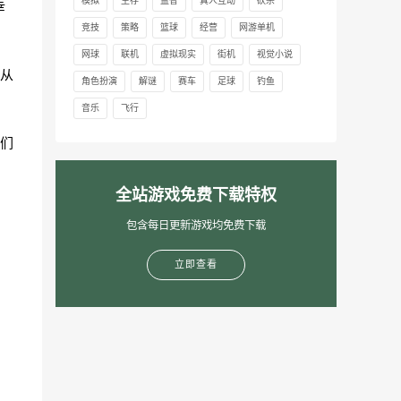
模拟
生存
益智
真人互动
砍杀
幸
竞技
策略
篮球
经营
网游单机
网球
联机
虚拟现实
街机
视觉小说
从
角色扮演
解谜
赛车
足球
钓鱼
音乐
飞行
们
。
全站游戏免费下载特权
包含每日更新游戏均免费下载
立即查看