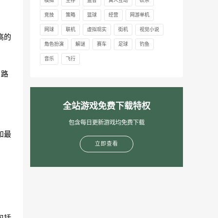
模拟
生存
益智
真人互动
砍杀
竞技
策略
篮球
经营
网游单机
网球
联机
虚拟现实
街机
视觉小说
高的
角色扮演
解谜
赛车
足球
钓鱼
音乐
飞行
、路
全站游戏免费下载特权
包含每日更新游戏均免费下载
和最
立即查看
包括