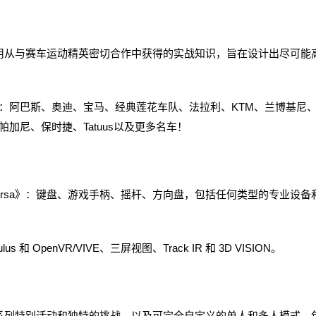
新的，运用从与赛车运动精英密切合作中获得的实战知识，旨在设计出尽可能
阿巴斯、奥迪、宝马、经典莲花车队、法拉利、KTM、兰博基尼
us、帕加尼、保时捷、Tatuus以及更多名车！
Corsa》：键盘、游戏手柄、摇杆、方向盘，包括任何类型的专业设备
和 OpenVR/VIVE、三屏视图、Track IR 和 3D VISION。
，还有一系列特别活动和独特的挑战，以及可完全自定义的单人和多人模式，