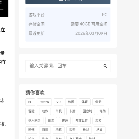
游戏平台
PC
存储空间
需要 40GB 可用空间
家在
最近更新
2026年03月09日
量
的车
猜你喜欢
忠
PC
Switch
VR
休闲
体育
像素
冒险
动作
单机
卡牌
回合制
塔防
多人同屏
射击
建造
开放世界
恋爱
生机
恐怖
惊悚
战略
探索
枪战
格斗