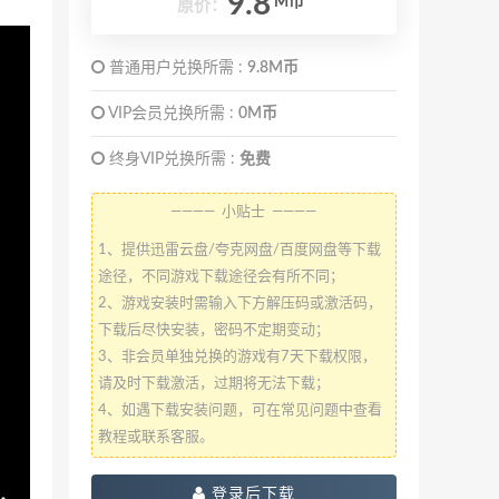
9.8
M币
原价：
普通用户兑换所需 :
9.8M币
VIP会员兑换所需 :
0M币
终身VIP兑换所需 :
免费
———— 小贴士 ————
1、提供迅雷云盘/夸克网盘/百度网盘等下载
途径，不同游戏下载途径会有所不同；
2、游戏安装时需输入下方解压码或激活码，
下载后尽快安装，密码不定期变动；
3、非会员单独兑换的游戏有7天下载权限，
请及时下载激活，过期将无法下载；
4、如遇下载安装问题，可在常见问题中查看
教程或联系客服。
登录后下载