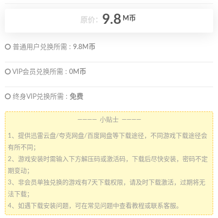
9.8
M币
原价：
普通用户兑换所需 :
9.8M币
VIP会员兑换所需 :
0M币
终身VIP兑换所需 :
免费
———— 小贴士 ————
1、提供迅雷云盘/夸克网盘/百度网盘等下载途径，不同游戏下载途径会
有所不同；
2、游戏安装时需输入下方解压码或激活码，下载后尽快安装，密码不定
期变动；
3、非会员单独兑换的游戏有7天下载权限，请及时下载激活，过期将无
法下载；
4、如遇下载安装问题，可在常见问题中查看教程或联系客服。