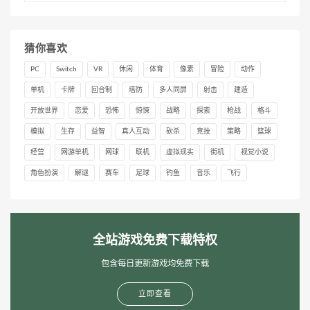
猜你喜欢
PC
Switch
VR
休闲
体育
像素
冒险
动作
单机
卡牌
回合制
塔防
多人同屏
射击
建造
开放世界
恋爱
恐怖
惊悚
战略
探索
枪战
格斗
模拟
生存
益智
真人互动
砍杀
竞技
策略
篮球
经营
网游单机
网球
联机
虚拟现实
街机
视觉小说
角色扮演
解谜
赛车
足球
钓鱼
音乐
飞行
全站游戏免费下载特权
包含每日更新游戏均免费下载
立即查看