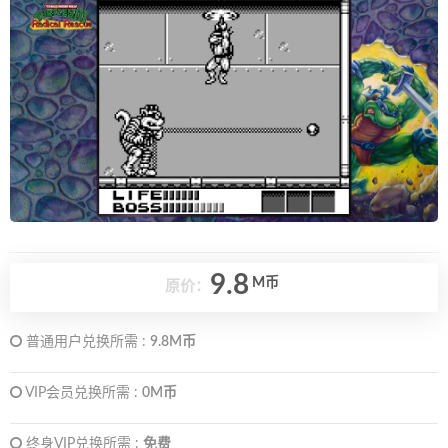
9.8
M币
原价：
普通用户兑换所需 :
9.8M币
VIP会员兑换所需 :
0M币
终身VIP兑换所需 :
免费