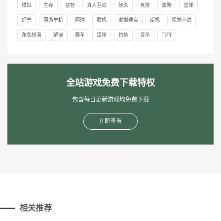
模拟
生存
益智
真人互动
砍杀
竞技
策略
篮球
经营
网游单机
网球
联机
虚拟现实
街机
视觉小说
角色扮演
解谜
赛车
足球
钓鱼
音乐
飞行
全站游戏免费下载特权
包含每日更新游戏均免费下载
立即查看
相关推荐