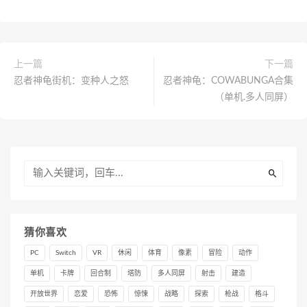
上一篇
下一篇
忍者神龟街机：变种人之怒
忍者神龟：COWABUNGA合集
（单机.多人同屏）
猜你喜欢
PC
Switch
VR
休闲
体育
像素
冒险
动作
单机
卡牌
回合制
塔防
多人同屏
射击
建造
开放世界
恋爱
恐怖
惊悚
战略
探索
枪战
格斗