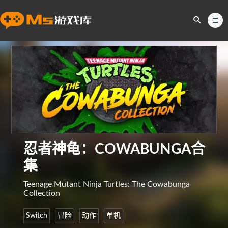
忍者神龟：COWABUNGA合
集
Teenage Mutant Ninja Turtles: The Cowabunga
Collection
Switch
冒险
动作
单机