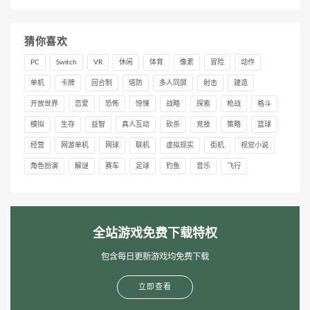
猜你喜欢
PC
Switch
VR
休闲
体育
像素
冒险
动作
单机
卡牌
回合制
塔防
多人同屏
射击
建造
开放世界
恋爱
恐怖
惊悚
战略
探索
枪战
格斗
模拟
生存
益智
真人互动
砍杀
竞技
策略
篮球
经营
网游单机
网球
联机
虚拟现实
街机
视觉小说
角色扮演
解谜
赛车
足球
钓鱼
音乐
飞行
全站游戏免费下载特权
包含每日更新游戏均免费下载
立即查看