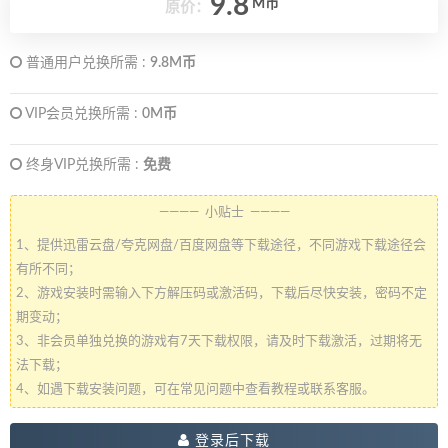
9.8
M币
原价：
普通用户兑换所需 :
9.8M币
VIP会员兑换所需 :
0M币
终身VIP兑换所需 :
免费
———— 小贴士 ————
1、提供迅雷云盘/夸克网盘/百度网盘等下载途径，不同游戏下载途径会
有所不同；
2、游戏安装时需输入下方解压码或激活码，下载后尽快安装，密码不定
期变动；
3、非会员单独兑换的游戏有7天下载权限，请及时下载激活，过期将无
法下载；
4、如遇下载安装问题，可在常见问题中查看教程或联系客服。
登录后下载