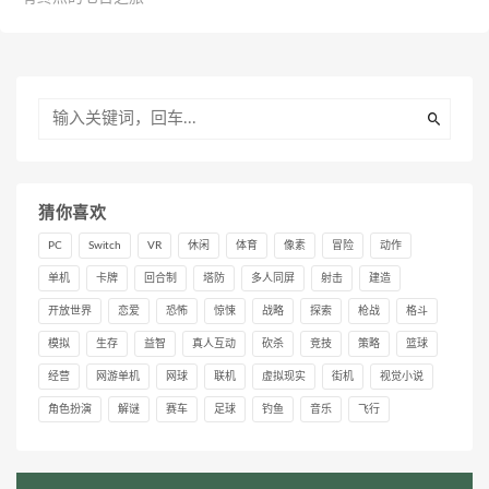
猜你喜欢
PC
Switch
VR
休闲
体育
像素
冒险
动作
单机
卡牌
回合制
塔防
多人同屏
射击
建造
开放世界
恋爱
恐怖
惊悚
战略
探索
枪战
格斗
模拟
生存
益智
真人互动
砍杀
竞技
策略
篮球
经营
网游单机
网球
联机
虚拟现实
街机
视觉小说
角色扮演
解谜
赛车
足球
钓鱼
音乐
飞行