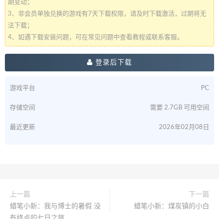
期变动；
3、非会员单独兑换的游戏有7天下载权限，请及时下载激活，过期将无
法下载；
4、如遇下载安装问题，可在常见问题中查看教程或联系客服。
登录后下载
游戏平台
PC
存储空间
需要 2.7GB 可用空间
最近更新
2026年02月08日
上一篇
下一篇
蜡笔小新：我与博士的暑假 没
蜡笔小新：煤炭镇的小白
有终点的七日之旅