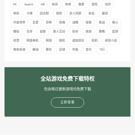
PC
Switch
VR
休闲
体育
像素
冒险
动作
单机
卡牌
回合制
塔防
多人同屏
射击
建造
开放世界
恋爱
恐怖
惊悚
战略
探索
枪战
格斗
模拟
生存
益智
真人互动
砍杀
竞技
策略
篮球
经营
网游单机
网球
联机
虚拟现实
街机
视觉小说
角色扮演
解谜
赛车
足球
钓鱼
音乐
飞行
全站游戏免费下载特权
包含每日更新游戏均免费下载
立即查看