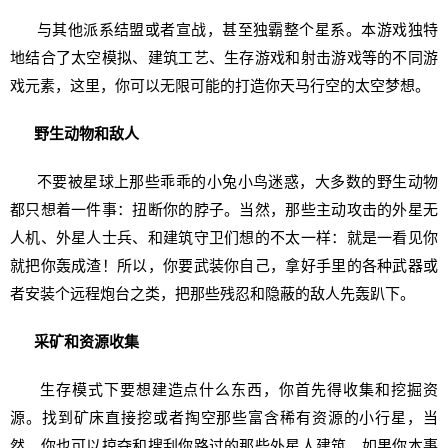
与其他派系结盟或者宣战，甚至独霸整个星系。本游戏独特
地结合了太空模拟、建筑工艺、生存游戏和射击游戏等的不同游
戏元素，这里，你可以无限可能的打造你天马行空的太空梦想。
野生动物和敌人
不要被星球上那些乖乖的小兔小鸟迷惑，大多数的野生动物
都只想着一件事：扭断你的脖子。当然，那些主动攻击的外星无
人机、外星人士兵、和建筑守卫们想的不太一样：就是一看见你
就把你轰成渣！所以，你要武装你自己，拿好手里的各种武器或
者安装个远程炮台之类，把那些残忍和隐蔽的敌人先轰趴下。
采矿和资源收集
生存模式下要想建造点什么东西，你首先得收集和挖掘资
源。找到矿床直接挖或者掏空那些富含稀有资源的小行星，当
然，你也可以掠夺和搜刮你路过的那些外星人建筑，如果你本事