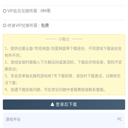
VIP会员兑换所需 :
0M币
终身VIP兑换所需 :
免费
———— 小贴士 ————
1、提供迅雷云盘/夸克网盘/百度网盘等下载途径，不同游戏下载途径会
有所不同；
2、游戏安装时需输入下方解压码或激活码，下载后尽快安装，密码不定
期变动；
3、非会员单独兑换的游戏有7天下载权限，请及时下载激活，过期将无
法下载；
4、如遇下载安装问题，可在常见问题中查看教程或联系客服。
登录后下载
游戏平台
PC