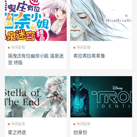
休闲益智
休闲益智
摇曳庄有位幽奈小姐 温泉迷
希拉希拉希希鲁
宫 终极
休闲益智
休闲益智
星之终途
创身份