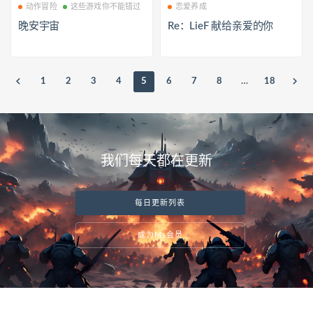
动作冒险
这些游戏你不能错过
恋爱养成
晚安宇宙
Re：LieF 献给亲爱的你
1
2
3
4
5
6
7
8
…
18
我们每天都在更新
每日更新列表
成为Ms会员