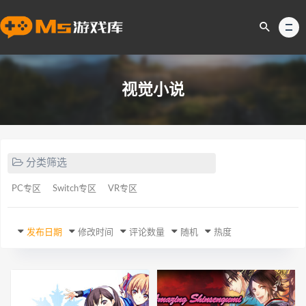
视觉小说
分类筛选
PC专区
Switch专区
VR专区
发布日期
修改时间
评论数量
随机
热度