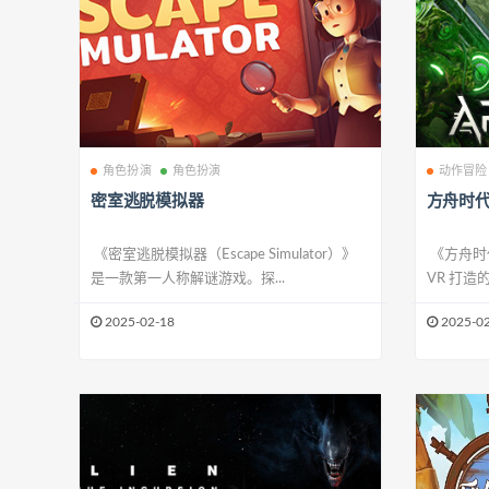
角色扮演
角色扮演
动作冒险
密室逃脱模拟器
方舟时
《密室逃脱模拟器（Escape Simulator）》
《方舟时代（
是一款第一人称解谜游戏。探...
VR 打造的
2025-02-18
2025-02