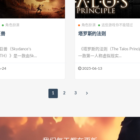
角色扮演
角色扮演
这些游戏你不能错过
巨兽
塔罗斯的法则
（Skydance’s
《塔罗斯的法则（The Talos Princ
TH）》是一款由Sk...
一款第一人称虚拟现实...
-24
2025-06-13
1
2
3