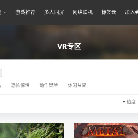
戏
游戏推荐
多人同屏
网络联机
标签云
加入
VR专区
击
恐怖惊悚
动作冒险
休闲益智
热度