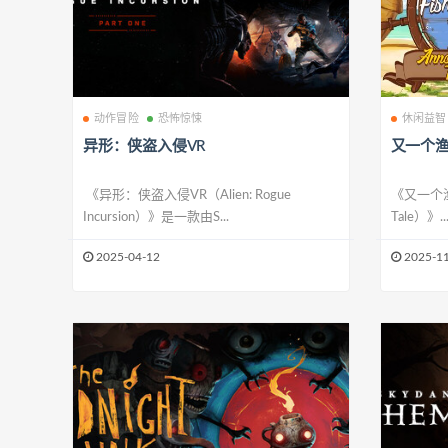
动作冒险
恐怖惊悚
休闲益智
异形：侠盗入侵VR
又一个
《异形：侠盗入侵VR（Alien: Rogue
《又一个渔夫
Incursion）》是一款由S...
Tale）》..
2025-04-12
2025-11