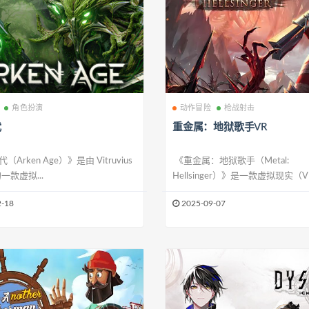
角色扮演
动作冒险
枪战射击
代
重金属：地狱歌手VR
Arken Age）》是由 Vitruvius
《重金属：地狱歌手（Metal:
一款虚拟...
Hellsinger）》是一款虚拟现实（VR
-18
2025-09-07