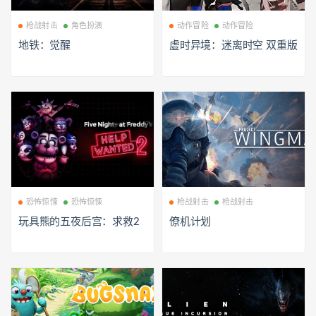
枪战射击
角色扮演
动作冒险
动作冒险
地铁：觉醒
虚时异境：迷离时空 双重版
恐怖惊悚
恐怖惊悚
枪战射击
枪战射击
玩具熊的五夜后宫：求救2
僚机计划