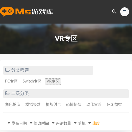
VR专区
分类筛选
PC专区
Switch专区
VR专区
二级分类
角色扮演
模拟经营
枪战射击
恐怖惊悚
动作冒险
休闲益智
发布日期
修改时间
评论数量
随机
热度