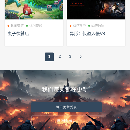
休闲益智
休闲益智
动作冒险
恐怖惊悚
虫子快餐店
异形：侠盗入侵VR
1
2
3
我们每天都在更新
每日更新列表
成为Ms会员