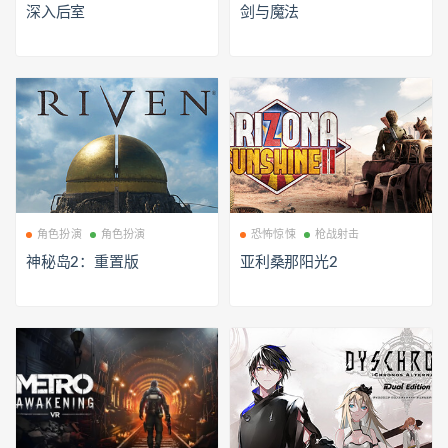
深入后室
剑与魔法
角色扮演
角色扮演
恐怖惊悚
枪战射击
神秘岛2：重置版
亚利桑那阳光2