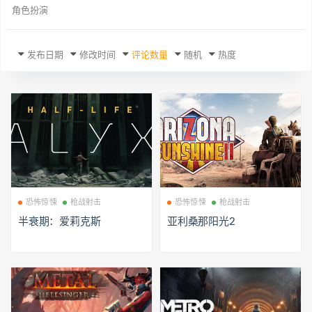
角色扮演
发布日期
修改时间
评论数量
随机
热度
恐怖惊悚
枪战射击
恐怖惊悚
枪战射击
半衰期：爱莉克斯
亚利桑那阳光2