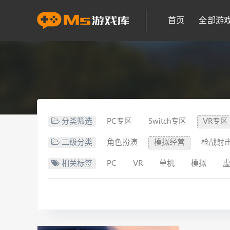
首页
全部游
分类筛选
PC专区
Switch专区
VR专区
二级分类
角色扮演
模拟经营
枪战射
相关标签
PC
VR
单机
模拟