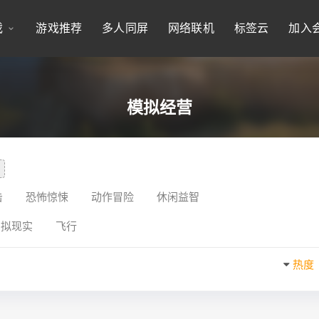
戏
游戏推荐
多人同屏
网络联机
标签云
加入
模拟经营
击
恐怖惊悚
动作冒险
休闲益智
虚拟现实
飞行
热度