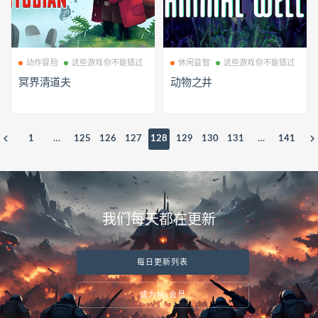
动作冒险
这些游戏你不能错过
休闲益智
这些游戏你不能错过
冥界清道夫
动物之井
1
…
125
126
127
128
129
130
131
…
141
我们每天都在更新
每日更新列表
成为Ms会员