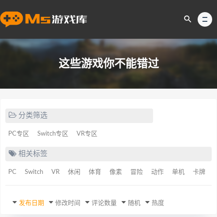
这些游戏你不能错过
分类筛选
PC专区
Switch专区
VR专区
相关标签
PC
Switch
VR
休闲
体育
像素
冒险
动作
单机
卡牌
发布日期
修改时间
评论数量
随机
热度