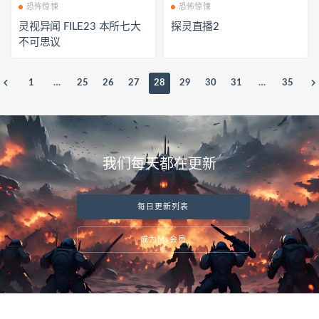
恐怖惊悚
恐怖惊悚
灵视异闻 FILE23 本所七大
探灵直播2
不可思议
1
…
25
26
27
28
29
30
31
…
35
我们每天都在更新
每日更新列表
成为Ms会员