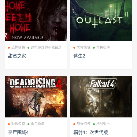
恐怖惊悚
这些游戏你不能错过
恐怖惊悚
角色扮演
甜蜜之家
逃生2
恐怖惊悚
角色扮演
恐怖惊悚
枪战射击
丧尸围城4
辐射4：次世代版