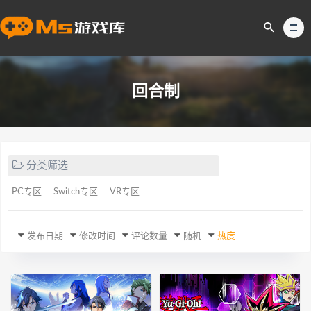
回合制
分类筛选
PC专区
Switch专区
VR专区
发布日期
修改时间
评论数量
随机
热度