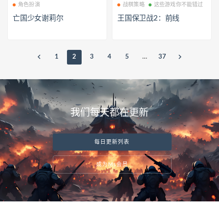
角色扮演
战棋策略
这些游戏你不能错过
亡国少女谢莉尔
王国保卫战2：前线
1
2
3
4
5
…
37
我们每天都在更新
每日更新列表
成为Ms会员