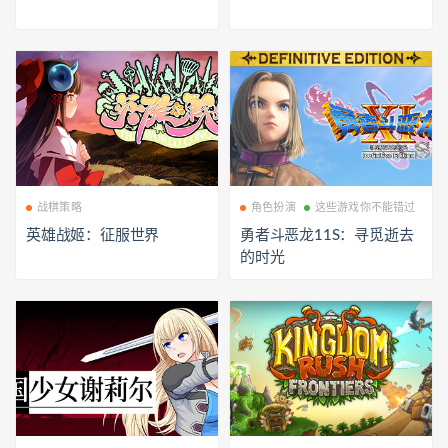
战棋策略
角色扮演
这些游戏你不能错过
英雄战姬：征服世界
勇者斗恶龙11S：寻觅逝去
的时光