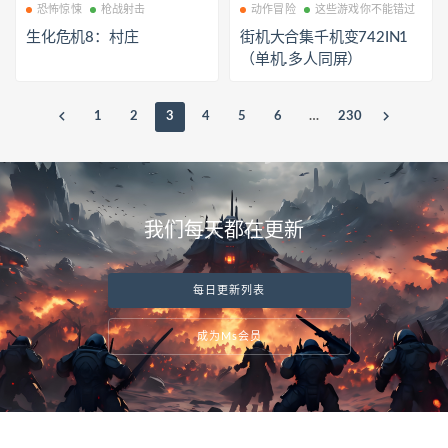
恐怖惊悚
枪战射击
动作冒险
这些游戏你不能错过
生化危机8：村庄
街机大合集千机变742IN1
（单机.多人同屏）
1
2
3
4
5
6
…
230
我们每天都在更新
每日更新列表
成为Ms会员