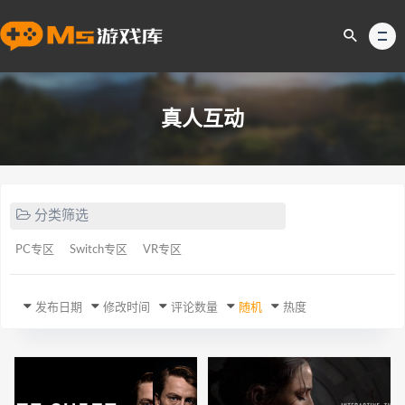
真人互动
分类筛选
PC专区
Switch专区
VR专区
发布日期
修改时间
评论数量
随机
热度