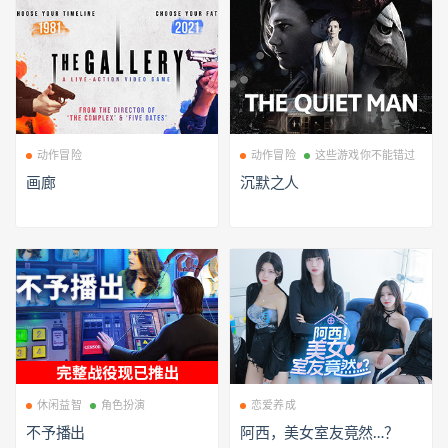
动作冒险
动作冒险
这些游戏你不能错过
画廊
沉默之人
休闲益智
角色扮演
恋爱养成
不予播出
阿西，美女室友竟然…？