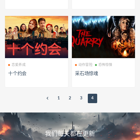
恋爱养成
动作冒险
恐怖惊悚
十个约会
采石场惊魂
1
2
3
4
我们每天都在更新