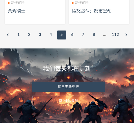
动作冒险
动作冒险
余烬骑士
愤怒战斗：都市黑帮
1
2
3
4
5
6
7
8
…
112
我们每天都在更新
每日更新列表
成为Ms会员