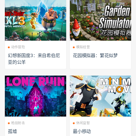
动作冒险
模拟经营
幻想新国度3：来自希伯尼
花园模拟器：繁花似梦
亚的公羊
枪战射击
休闲益智
孤墟
最小移动