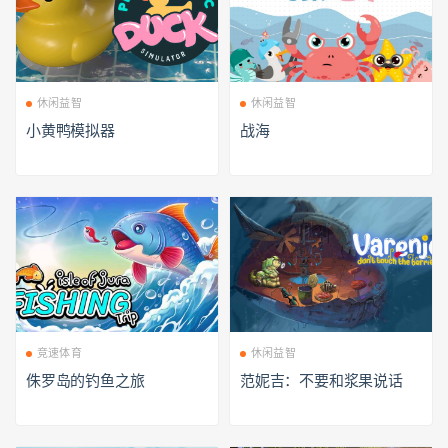
休闲益智
休闲益智
小黄鸭模拟器
战海
竞速体育
休闲益智
侏罗岛的钓鱼之旅
范妮吉：不要和浆果说话