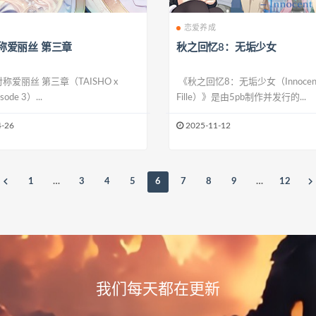
恋爱养成
称爱丽丝 第三章
秋之回忆8：无垢少女
称爱丽丝 第三章（TAISHO x
《秋之回忆8：无垢少女（Innocen
sode 3）...
Fille）》是由5pb制作并发行的...
-26
2025-11-12
1
…
3
4
5
6
7
8
9
…
12
我们每天都在更新