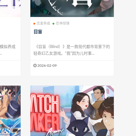
恋爱养成
恐怖惊悚
目盲
款模拟养成
《目盲（Blind）》是一款现代都市背景下的
.
轻奇幻乙女游戏。“我”因为儿时事...
2026-02-09