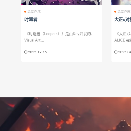
恋爱养成
恋爱养成
时廻者
大正x对
《时廻者（Loopers）》是由Key开发的、
《大正x对
Visual Art’...
ALICE epi
2025-12-15
2025-04