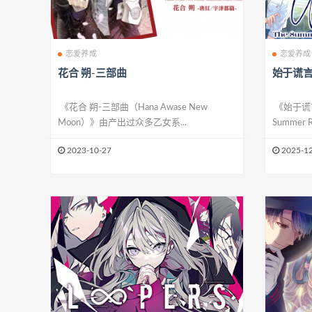
恋爱养成
恋爱养成
花合 朔-三部曲
始于谎
《花合 朔-三部曲（Hana Awase New
《始于谎言
Moon）》由产出过众多乙女系...
Summer Ro
2023-10-27
2025-12