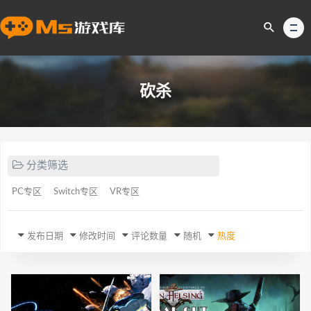
砍杀
分类筛选
PC专区
Switch专区
VR专区
发布日期
修改时间
评论数量
随机
热度