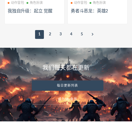
动作冒险
角色扮演
动作冒险
角色扮演
我独自升级：起立 觉醒
勇者斗恶龙：英雄2
1
2
3
4
5
我们每天都在更新
每日更新列表
成为Ms会员