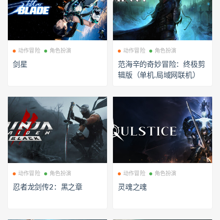
动作冒险
角色扮演
动作冒险
角色扮演
剑星
范海辛的奇妙冒险：终极剪
辑版（单机.局域网联机）
动作冒险
角色扮演
动作冒险
角色扮演
忍者龙剑传2：黑之章
灵魂之魂