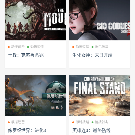
动作冒险
恐怖惊悚
恐怖惊悚
角色扮演
土丘：克苏鲁恶兆
生化女神：末日开端
模拟经营
即时战略
枪战射击
侏罗纪世界：进化3
英雄连3：最终防线