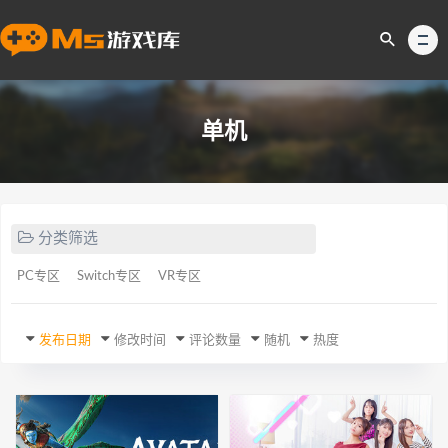
单机
分类筛选
PC专区
Switch专区
VR专区
发布日期
修改时间
评论数量
随机
热度