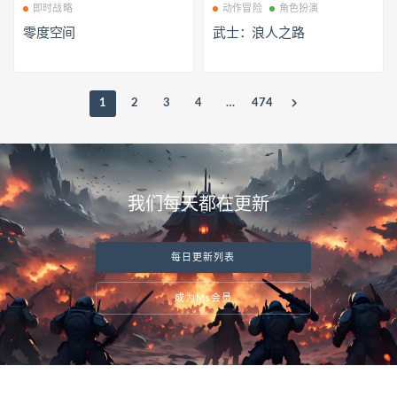
即时战略
动作冒险
角色扮演
零度空间
武士：浪人之路
1
2
3
4
…
474
我们每天都在更新
每日更新列表
成为Ms会员