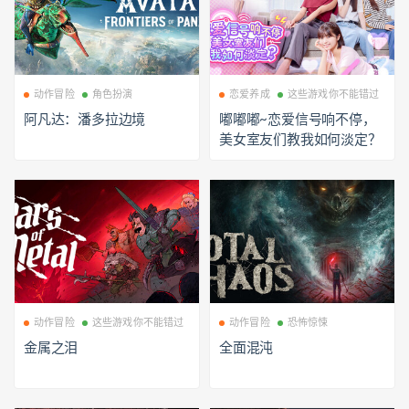
动作冒险
角色扮演
恋爱养成
这些游戏你不能错过
阿凡达：潘多拉边境
嘟嘟嘟~恋爱信号响不停，
美女室友们教我如何淡定？
动作冒险
这些游戏你不能错过
动作冒险
恐怖惊悚
金属之泪
全面混沌