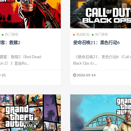
热门游戏
枪战射击
热门游戏
客：救赎2
使命召唤21：黑色行动6
客：救赎2（Red Dead:
《使命召唤21：黑色行动6（Call of 
ion 2）》是由Ro...
Black Ops 6/...
-21
2026-05-14