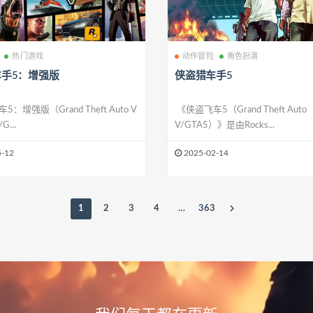
热门游戏
动作冒险
角色扮演
手5：增强版
侠盗猎车手5
：增强版（Grand Theft Auto V
《侠盗飞车5（Grand Theft Auto
G...
V/GTA5）》是由Rocks...
-12
2025-02-14
1
2
3
4
…
363