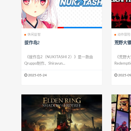
休闲益智
动作冒险
拔作岛2
荒野大镖
《拔作岛2（NUKITASHI 2）》是一款由
《荒野大镖
Qruppo制作、Shiravun...
Redempt
2025-05-24
2025-09