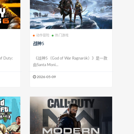
动作冒险
热门游戏
战神5
Duty:
《战神5（God of War Ragnarök）》是一款
由Santa Moni...
2026-05-09