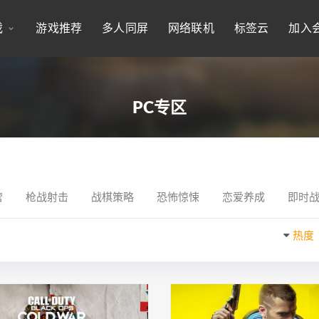
戏
游戏推荐
多人同屏
网络联机
标签云
加入
PC专区
营
枪战射击
战棋策略
恐怖惊悚
恋爱养成
即时
热度