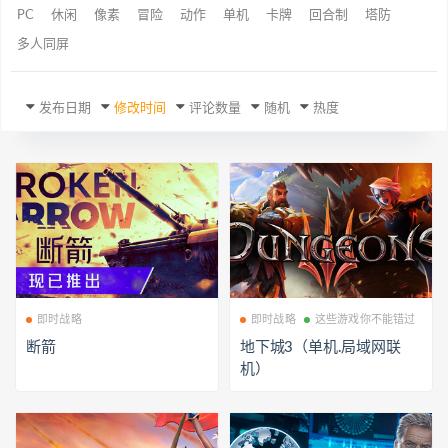
PC
休闲
像素
冒险
动作
单机
卡牌
回合制
塔防
多人同屏
发布日期
修改时间
评论数量
随机
热度
即时战略
即时战略
这些游戏你不能错过
断箭
地下城3（单机.局域网联
机）