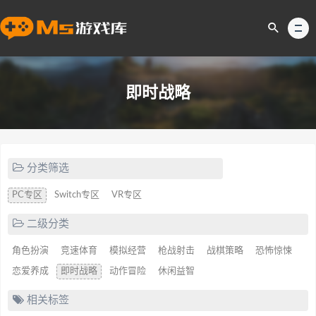
即时战略
分类筛选
PC专区
Switch专区
VR专区
二级分类
角色扮演
竞速体育
模拟经营
枪战射击
战棋策略
恐怖惊悚
恋爱养成
即时战略
动作冒险
休闲益智
相关标签