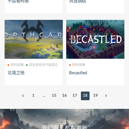
不屈者柯南
兵连祸结
即时战略
这些游戏你不能错过
即时战略
北境之地
Becastled
1
…
15
16
17
18
19
我们每天都在更新