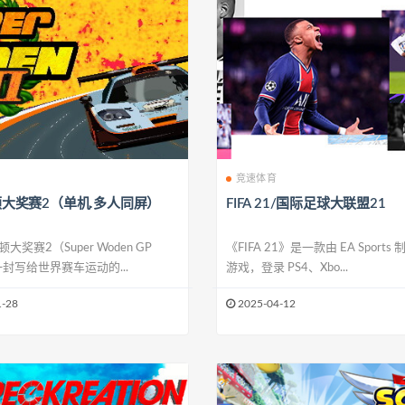
竞速体育
大奖赛2（单机.多人同屏）
FIFA 21/国际足球大联盟21
奖赛2（Super Woden GP
《FIFA 21》是一款由 EA Sport
封写给世界赛车运动的...
游戏，登录 PS4、Xbo...
-28
2025-04-12