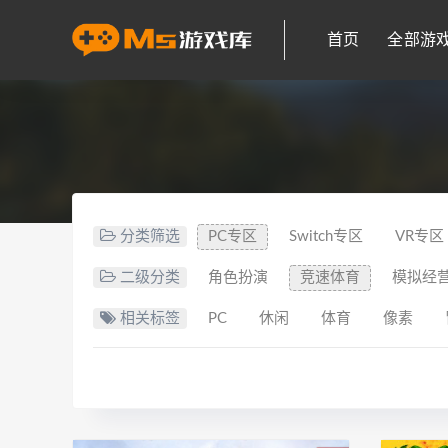
首页
全部游
分类筛选
PC专区
Switch专区
VR专区
二级分类
角色扮演
竞速体育
模拟经
相关标签
PC
休闲
体育
像素