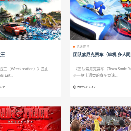
竞速体育
造王
团队索尼克赛车（单机.多人同
王（Wreckreation）》是由
《团队索尼克赛车（Team Sonic Ra
ds Ent...
是一款卡通类的赛车竞速...
-31
2025-07-12