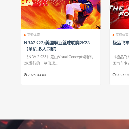
竞速体育
竞速体育
NBA2K23/美国职业篮球联赛2K23
极品飞车
（单机.多人同屏）
《NBA 2K23》是由Visual Concepts制作，
《极品飞车（
2K发行的一款篮球...
国汽车专业杂
2025-03-04
2025-04