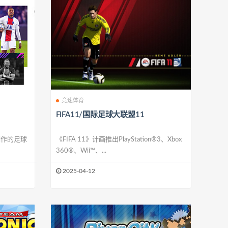
竞速体育
FIFA11/国际足球大联盟11
s 制作的足球
《FIFA 11》计画推出PlayStation®3、Xbox
360®、Wii™、...
2025-04-12