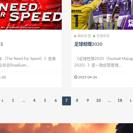
模拟经营
竞速体育
1
足球经理2020
The Need For Speed）》是美
《足球经理2020（Football Manag
志Road&am...
2020）》是一款经营管理...
-22
2025-04-26
1
…
4
5
6
7
8
9
10
…
18