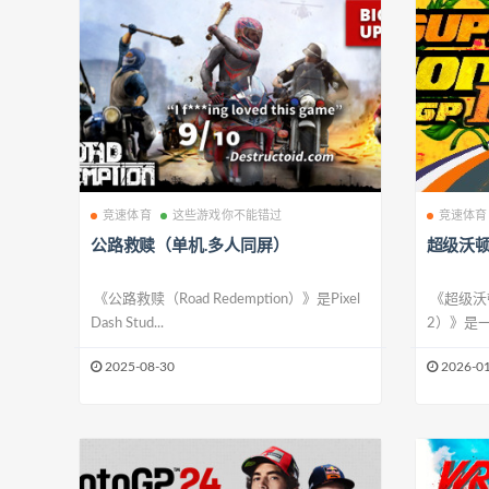
竞速体育
这些游戏你不能错过
竞速体育
公路救赎（单机.多人同屏）
超级沃顿
《公路救赎（Road Redemption）》是Pixel
《超级沃顿大
Dash Stud...
2）》是一
2025-08-30
2026-01