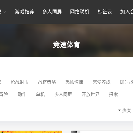
戏
游戏推荐
多人同屏
网络联机
标签云
加入
竞速体育
营
枪战射击
战棋策略
恐怖惊悚
恋爱养成
即时
冒险
动作
单机
多人同屏
开放世界
探索
热度