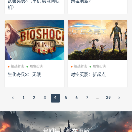
武装突袭3（单机.局域网联
泰坦陨落2
机）
枪战射击
角色扮演
枪战射击
角色扮演
生化奇兵3：无限
时空英豪：新起点
1
2
3
4
5
6
7
…
39
我们每天都在更新