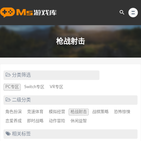
枪战射击
分类筛选
PC专区
Switch专区
VR专区
二级分类
角色扮演
竞速体育
模拟经营
枪战射击
战棋策略
恐怖惊悚
恋爱养成
即时战略
动作冒险
休闲益智
相关标签