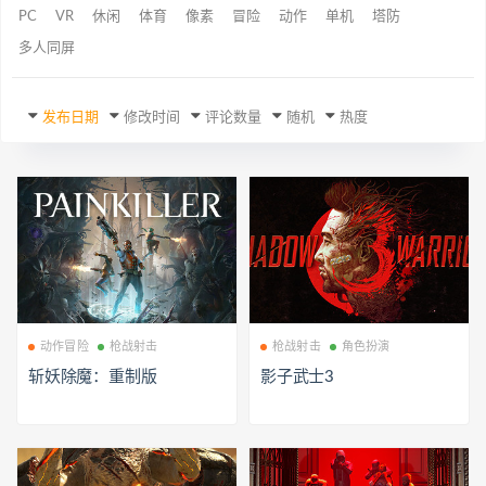
PC
VR
休闲
体育
像素
冒险
动作
单机
塔防
多人同屏
发布日期
修改时间
评论数量
随机
热度
动作冒险
枪战射击
枪战射击
角色扮演
斩妖除魔：重制版
影子武士3