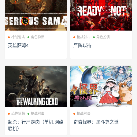
枪战射击
角色扮演
枪战射击
角色扮演
英雄萨姆4
严阵以待
恐怖惊悚
枪战射击
枪战射击
超杀：行尸走肉（单机.网络
奇奇怪界：黑斗篷之谜
联机）