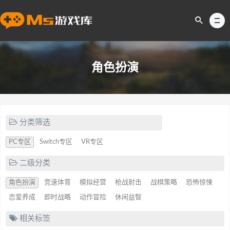
角色扮演
分类筛选
PC专区
Switch专区
VR专区
二级分类
角色扮演
竞速体育
模拟经营
枪战射击
战棋策略
恐怖惊悚
恋爱养成
即时战略
动作冒险
休闲益智
相关标签