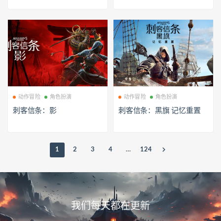
动作冒险
角色扮演
动作冒险
角色扮演
刺客信条：影
刺客信条：黑旗 记忆重置
1
2
3
4
…
124
我们每天都在更新