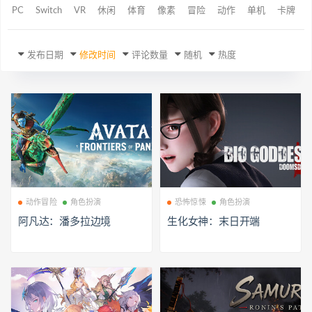
PC
Switch
VR
休闲
体育
像素
冒险
动作
单机
卡牌
发布日期
修改时间
评论数量
随机
热度
动作冒险
角色扮演
恐怖惊悚
角色扮演
阿凡达：潘多拉边境
生化女神：末日开端