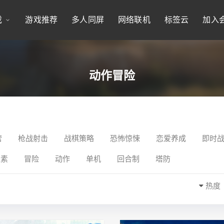
戏
游戏推荐
多人同屏
网络联机
标签云
加入
动作冒险
营
枪战射击
战棋策略
恐怖惊悚
恋爱养成
即时
像素
冒险
动作
单机
回合制
塔防
热度