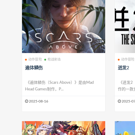
动作冒险
枪战射击
动作冒险
遍体鳞伤
迸发2
《遍体鳞伤（Scars Above）》是由Mad
《迸发2（T
Head Games制作，P...
作的一款充
2025-08-16
2025-07