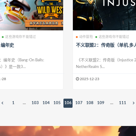
这些游戏你不能错过
动作冒险
这些游戏你不能错过
：编年史
不义联盟2：传奇版（单机.多
年史（Bang-On Balls:
《不义联盟2：传奇版（Injustice
les）》是一款3...
NetherRealm S...
-28
2025-12-23
1
…
103
104
105
106
107
108
109
…
111