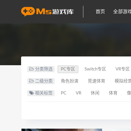
首页
全部游
分类筛选
PC专区
Switch专区
VR专区
二级分类
角色扮演
竞速体育
模拟经
相关标签
PC
VR
休闲
体育