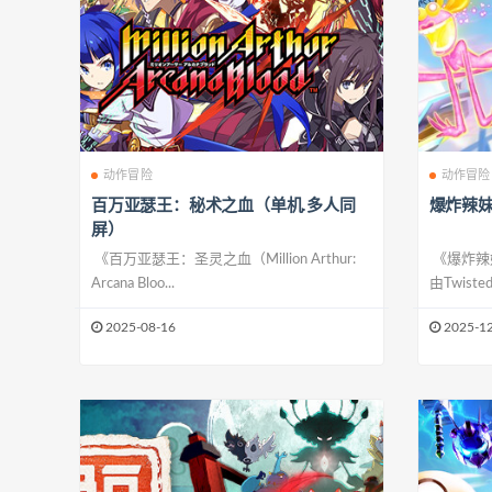
动作冒险
动作冒险
百万亚瑟王：秘术之血（单机.多人同
爆炸辣妹
屏）
《百万亚瑟王：圣灵之血（Million Arthur:
《爆炸辣妹（
Arcana Bloo...
由Twisted 
2025-08-16
2025-12