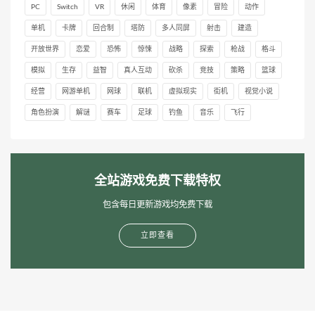
PC
Switch
VR
休闲
体育
像素
冒险
动作
单机
卡牌
回合制
塔防
多人同屏
射击
建造
开放世界
恋爱
恐怖
惊悚
战略
探索
枪战
格斗
模拟
生存
益智
真人互动
砍杀
竞技
策略
篮球
经营
网游单机
网球
联机
虚拟现实
街机
视觉小说
角色扮演
解谜
赛车
足球
钓鱼
音乐
飞行
全站游戏免费下载特权
包含每日更新游戏均免费下载
立即查看