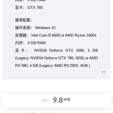
显卡： GTX 780
推荐配置：
操作系统： Windows 10
处理器： Intel Core i5 6600 or AMD Ryzen 1600x
内存： 4 GB RAM
显卡： NVIDIA Geforce GTX 1060, 3 GB
(Legacy: NVIDIA Geforce GTX 780, 4GB) or AMD
RX 580, 4 GB (Legacy: AMD R9 290X, 4GB )
9.8
M币
原价：