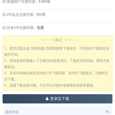
普通用户兑换所需 :
9.8M币
VIP会员兑换所需 :
0M币
终身VIP兑换所需 :
免费
———— 小贴士 ————
1、提供迅雷云盘/夸克网盘/百度网盘等下载途径，不同游戏下载途径会
有所不同；
2、游戏安装时需输入下方解压码或激活码，下载后尽快安装，密码不定
期变动；
3、非会员单独兑换的游戏有7天下载权限，请及时下载激活，过期将无
法下载；
4、如遇下载安装问题，可在常见问题中查看教程或联系客服。
登录后下载
游戏平台
PC