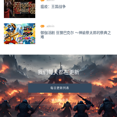
admin
瘟疫：王国战争
admin
御伽活剧 豆狸巴克尔 ～神谕祭太郎的祭典之
难
我们每天都在更新
每日更新列表
成为Ms会员