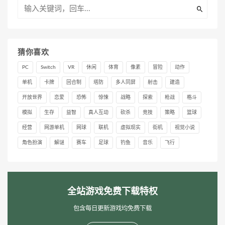
猜你喜欢
PC
Switch
VR
休闲
体育
像素
冒险
动作
单机
卡牌
回合制
塔防
多人同屏
射击
建造
开放世界
恋爱
恐怖
惊悚
战略
探索
枪战
格斗
模拟
生存
益智
真人互动
砍杀
竞技
策略
篮球
经营
网游单机
网球
联机
虚拟现实
街机
视觉小说
角色扮演
解谜
赛车
足球
钓鱼
音乐
飞行
全站游戏免费下载特权
包含每日更新游戏均免费下载