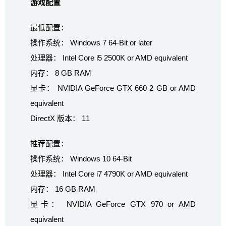
游戏配置
最低配置：
操作系统： Windows 7 64-Bit or later
处理器： Intel Core i5 2500K or AMD equivalent
内存： 8 GB RAM
显卡： NVIDIA GeForce GTX 660 2 GB or AMD
equivalent
DirectX 版本： 11
推荐配置：
操作系统： Windows 10 64-Bit
处理器： Intel Core i7 4790K or AMD equivalent
内存： 16 GB RAM
显卡： NVIDIA GeForce GTX 970 or AMD
equivalent