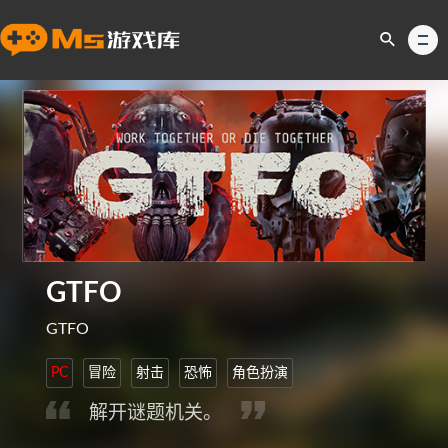
GTFO
GTFO
PC
冒险
射击
恐怖
角色扮演
解开谜题机关。