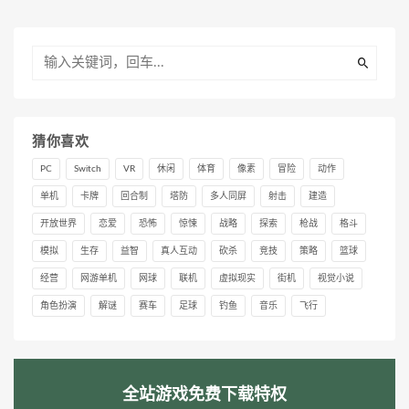
猜你喜欢
PC
Switch
VR
休闲
体育
像素
冒险
动作
单机
卡牌
回合制
塔防
多人同屏
射击
建造
开放世界
恋爱
恐怖
惊悚
战略
探索
枪战
格斗
模拟
生存
益智
真人互动
砍杀
竞技
策略
篮球
经营
网游单机
网球
联机
虚拟现实
街机
视觉小说
角色扮演
解谜
赛车
足球
钓鱼
音乐
飞行
全站游戏免费下载特权