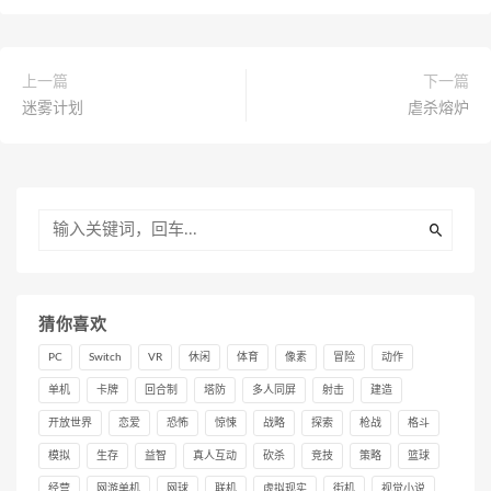
上一篇
下一篇
迷雾计划
虐杀熔炉
猜你喜欢
PC
Switch
VR
休闲
体育
像素
冒险
动作
单机
卡牌
回合制
塔防
多人同屏
射击
建造
开放世界
恋爱
恐怖
惊悚
战略
探索
枪战
格斗
模拟
生存
益智
真人互动
砍杀
竞技
策略
篮球
经营
网游单机
网球
联机
虚拟现实
街机
视觉小说