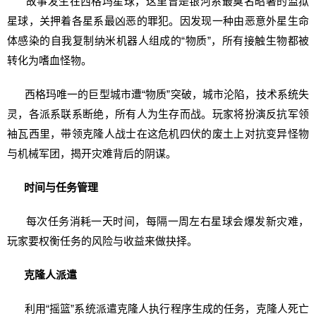
故事发生在西格玛星球，这里曾是银河系最臭名昭著的监狱
星球，关押着各星系最凶恶的罪犯。因发现一种由恶意外星生命
体感染的自我复制纳米机器人组成的“物质”，所有接触生物都被
转化为嗜血怪物。
西格玛唯一的巨型城市遭“物质”突破，城市沦陷，技术系统失
灵，各派系联系断绝，所有人为生存而战。玩家将扮演反抗军领
袖瓦西里，带领克隆人战士在这危机四伏的废土上对抗变异怪物
与机械军团，揭开灾难背后的阴谋。
时间与任务管理
每次任务消耗一天时间，每隔一周左右星球会爆发新灾难，
玩家要权衡任务的风险与收益来做抉择。
克隆人派遣
利用“摇篮”系统派遣克隆人执行程序生成的任务，克隆人死亡