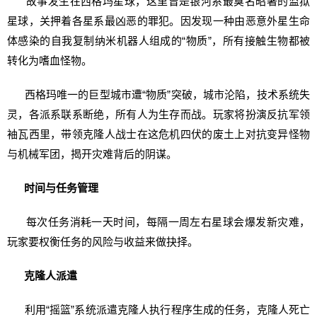
故事发生在西格玛星球，这里曾是银河系最臭名昭著的监狱
星球，关押着各星系最凶恶的罪犯。因发现一种由恶意外星生命
体感染的自我复制纳米机器人组成的“物质”，所有接触生物都被
转化为嗜血怪物。
西格玛唯一的巨型城市遭“物质”突破，城市沦陷，技术系统失
灵，各派系联系断绝，所有人为生存而战。玩家将扮演反抗军领
袖瓦西里，带领克隆人战士在这危机四伏的废土上对抗变异怪物
与机械军团，揭开灾难背后的阴谋。
时间与任务管理
每次任务消耗一天时间，每隔一周左右星球会爆发新灾难，
玩家要权衡任务的风险与收益来做抉择。
克隆人派遣
利用“摇篮”系统派遣克隆人执行程序生成的任务，克隆人死亡