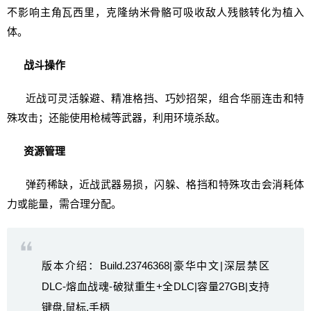
不影响主角瓦西里，克隆纳米骨骼可吸收敌人残骸转化为植入
体。
战斗操作
近战可灵活躲避、精准格挡、巧妙招架，组合华丽连击和特
殊攻击；还能使用枪械等武器，利用环境杀敌。
资源管理
弹药稀缺，近战武器易损，闪躲、格挡和特殊攻击会消耗体
力或能量，需合理分配。
版本介绍：Build.23746368|豪华中文|深层禁区
DLC-熔血战魂-破狱重生+全DLC|容量27GB|支持
键盘.鼠标.手柄