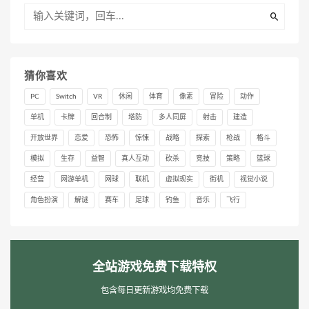
猜你喜欢
PC
Switch
VR
休闲
体育
像素
冒险
动作
单机
卡牌
回合制
塔防
多人同屏
射击
建造
开放世界
恋爱
恐怖
惊悚
战略
探索
枪战
格斗
模拟
生存
益智
真人互动
砍杀
竞技
策略
篮球
经营
网游单机
网球
联机
虚拟现实
街机
视觉小说
角色扮演
解谜
赛车
足球
钓鱼
音乐
飞行
全站游戏免费下载特权
包含每日更新游戏均免费下载