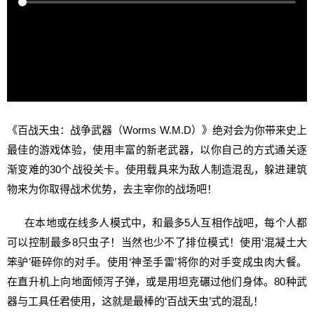
《百战天虫：战争武器（Worms W.M.D）》绝对会为你带来史上
最佳的游戏体验，使用丰富的新老武器，以你自己的方式通关逐
渐变难的30个战役关卡。使用载具来为敌人制造混乱，躲进建筑
物来为你取得战术优势，去主宰你的战场吧！
在本地或在线多人模式中，和最多5人互相作战吧，每个人都
可以控制最多8只虫子！当然也少不了排位模式！使用‘混凝土大
笨驴’砸碎你的对手。使用‘神圣手雷’将你的对手变成虫肉大餐。
在直升机上向地面倾泻子弹，或是用坦克碾过他们身体。80种武
器与工具任君使用，这就是最棒的‘百战天虫’式的混乱！