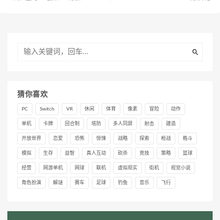
猜你喜欢
PC
Switch
VR
休闲
体育
像素
冒险
动作
单机
卡牌
回合制
塔防
多人同屏
射击
建造
开放世界
恋爱
恐怖
惊悚
战略
探索
枪战
格斗
模拟
生存
益智
真人互动
砍杀
竞技
策略
篮球
经营
网游单机
网球
联机
虚拟现实
街机
视觉小说
角色扮演
解谜
赛车
足球
钓鱼
音乐
飞行