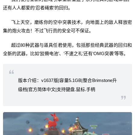
还有人人都爱的‘忍者绳索’的回归。
飞上天空，磨练你的空中突袭技术，向地面上的敌人释放密
集的炮火攻击！不过飞行员的安全可不保证。
超过80种武器与道具任君使用，包括那些经典武器的回归和
全新的武器，比如‘狡猾电池’、‘不速之礼’还有‘OMG突袭’等等。
版本介绍：v1637版|容量5.1GB|整合Brimstone升
级档|官方简体中文|支持键盘.鼠标.手柄