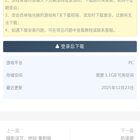
2、游戏安装时需输入下方解压码或激活码，下载后尽快安装，密码不定
期变动；
3、非会员单独兑换的游戏有7天下载权限，请及时下载激活，过期将无
法下载；
4、如遇下载安装问题，可在常见问题中查看教程或联系客服。
登录后下载
游戏平台
PC
存储空间
需要 5.1GB 可用空间
最近更新
2025年12月23日
上一篇
下一篇
暗影诅咒：地狱 重制版
防波堤